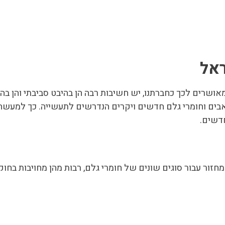
ראל
אושרים לכך כחברתנו, יש חשיבות רבה הן בהיבט סביבתי והן בה
בים וחומרי גלם חדשים ויקרים הנדרשים לתעשייה. כך למעש
חדשים.
זור עבור סוגים שונים של חומרי גלם, רבות מהן מחויבות בחוק
צרנים לפעול לפינוי, הפרדת ולמחזור ציוד אלקטרוני וחשמלי ל
אריזות חו
ת או אל ברזליות ניתנים למחזור כחומר גלם בתעשיות שונות במ