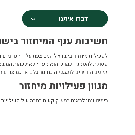
דברו איתנו
חשיבות ענף המיחזור ביש
לפעילות מיחזור בישראל המבוצעת על ידי גורמים מ
פסולת להטמנה. כמו כן הוא מפחית את כמות המשא
זמינים החוזרים לתעשייה כחומר גלם או כמוצרים 
מגוון פעילויות מיחזור
בימינו ניתן לראות במשק קשת רחבה של פעילויות מח
פסולת אלקטרונית- החוק המחייבת יבואנים וי
אריזות- החוק מ- 2011 מחייב יבואנים ויצרנים לפנות, לטפל ולמחזר אריזות מחומרים שונים לרבות
מתכות- סוגים שונים של מתכת בין אם ברזליו