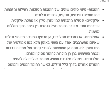
לרבות:
חומצות- פינוי סוגים שונים של חומצות מסוכנות, רעילות ומזהמות
כמו חומצה גופרתית, חנקנית, זרחנית וכלורית.
אלקליים- פסולת מתכתית כמו נתרן, סידן או מתכת אלקלית
עופרתית ועוד. מדובר בחומר רעיל הנמצא בין היתר בתוך סוללות
נטענות.
אמולסיות- או בעברית תחליבים, הן תרחיף המורכב משמני נוזלים
שאינם מתערבבים אחד עם השני באופן מלא כמו אמולסיה של
מים ושמן. לא אחת הן משמשות לצורכי קירור של מתכות כבדות
ובגמר השימוש בהן הן מוכרות כחומר מסוכן ומזהם.
סולבנטים- פסולת סלובנט עשויה מחומר בעל יכולת להמיס
חומרים אחרים בדרך כלל נוזלים, כאשר החומר הממיס והמומס
יוצרים תמיסה. חומרים אלו יכולים להיות על בסיס אורגאני או על
בסיס אמוניה, כספית ועוד. הם משמשים בין היתר לדילול, כמקור
של אנרגיה, להמסת חומרים ואו לתהליכי תיווך.
שפכים
– פינוי שפכים תעשייתיים שונים כמו ביוב, שומנים או
חומרים מינראליים באמצעות מכשור וכלי רכב ייעודיים.
פינוי חומרים מסוכנים
לפינוי חומרים מסוכנים, קבלת עוד מידע וייעוץ מקצועי בנושא, צרו קשר
עם מיחזור טק בטלפון
050-5589821
או