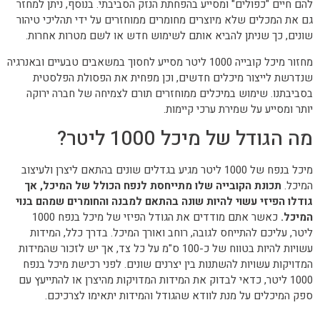
להם חיים "כפולים" ומסייע בהפחתת הנזק הסביבתי. בנוסף, ניתן למחזר
גם את המכלים שלא מיוצרים מחומרים ממוחזרים על ידי תהליכי טיהור
שונים, כך שניתן להביא אותם לשימוש חדש או לשם מטרות אחרות.
מחזור מיכל קובייה 1000 ליטר מסייע לחסוך במשאבים טבעיים ובאנרגיה
שנדרשת לייצור מיכלים חדשים, וכן מפחית את הפסולת הפלסטית
בסביבתנו. שימוש במיכלים ממוחזרים תורם לצמיחה של חברה ירוקה
יותר ומסייע על שמירת ערכי קיימות.
מה הגודל של מיכל 1000 ליטר?
מיכל בנפח של 1000 ליטר מגיע בגדלים שונים בהתאם ליצרן ולעיצוב
המיכל.
תכונת הקובייה שלו מתייחסת לנפח הכולל של המיכל, אך
גודלו הפיזי עשוי להיות שונה בהתאם למבנה והחומרים שמהם בנוי
המיכל.
כאשר אתם מודדים את הגודל הפיזי של מיכל בנפח 1000
ליטר, עליכם להתייחס לגובה, רוחב ואורך המיכל. בדרך כלל, המידות
עשויות להיות בטווח של כ-100 ס"מ על כל צד, אך יש לזכור שהמידות
המדויקות עשויות להשתנות בין יצרנים שונים. לפני רכישת מיכל בנפח
1000 ליטר, כדאי לבדוק את המידות המדויקות מהיצרן או להתייעץ עם
ספק המיכלים על מנת לוודא שהגודל והמידות יתאימו לצרכיכם.