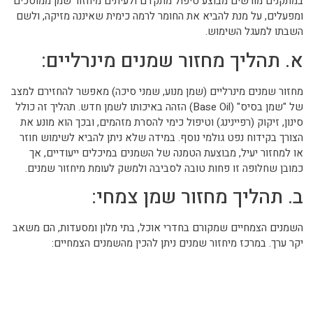
במתקנים מורשים מבוצע טיפול מתקדם ולעיתים מיחזור שמן ממוסכים
ומפעלים, על מנת להביא את החומר לרמה כימית שאיננה מזיקה, ולשם
השבתו למעגל השימוש.
א. תהליך מחזור שמנים מינרליים:
מחזור שמנים מינרליים (שמן מנוע, שמני סיכה) מאפשר להחזירם למצב
של "שמן בסיס" (Base Oil) הזהה באיכותו לשמן חדש. תהליך זה כולל
סינון, זיקוק (רפיינינג) וטיפול כימי להסרת מזהמים, ובכך הוא מונע את
הצורך בקידוח נפט גולמי נוסף. במידה שלא ניתן להביא לשימוש חוזר
או למחזור יעיל, מבוצעת הטמנה של השמנים במיכלים ייעודיים, אך
כמובן שחלופה זו פחות טובה לסביבה ולמשק לעומת מיחזור שמנים.
ב. תהליך מחזור שמן צמחי:
השמנים הצמחיים שמקורם בחדרי אוכל, בתי מלון ומסעדות, הם משאב
יקר ערך. במרכז מיחזור שמנים ניתן להכין מהשמנים הצמחיים:
ביו-דיזל: דלק ירוק וידידותי לסביבה.
כימיקלים לתעשייה: מוצרים כמו צבעים, דבקים וסבונים.
מזון לבעלי חיים: רכיבים לתעשיית המזון החקלאי.