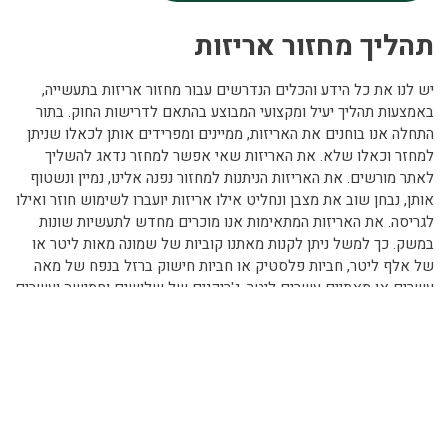
תהליך מחזור אריזות
יש לנו את כל הידע והכלים הנדרשים עבור מחזור אריזות בתעשייה,
באמצעות תהליך יעיל ומקצועי המבוצע בהתאם לדרישות החוק. בתור
התחלה אנו בוחנים את האריזות, ממיינים ומפרידים אותן לכאלו שניתן
למחזר וכאלו שלא. את האריזות שאי אפשר למחזר נדאג להשליך
לאתר מורשים. את האריזות הניתנות למחזור נפנה אלינו, נמיין ונשטוף
אותן, נבחן שוב את מצבן ונחליט אילו אריזות יועברו לשימוש חוזר ואילו
לגריסה. את האריזות המתאימות אנו מוכרים מחדש לתעשיות שונות
במשק. כך למשל ניתן לקנות מאתנו קוביות של שמונה מאות ליטר או
של אלף ליטר, חביות פלסטיק או חביות חישוק ברזל בנפח של מאה
עשרים או מאתיים עשרים ליטר, ג'ריקנים של שלושים וחמישה ועשרים
וחמישה ליטר ועוד.
למחזור אריזות
למחזור אריזות באופן תקני ויעיל, לקבלת עוד פרטים וייעוץ מקצועי
בנושא, צרו קשר עם מיחזור טק, אחת מחברות מיחזור המובילות
בישראל, בטלפון
050-5589821
או למייל
Kobi.r.teck@gmail.com
.