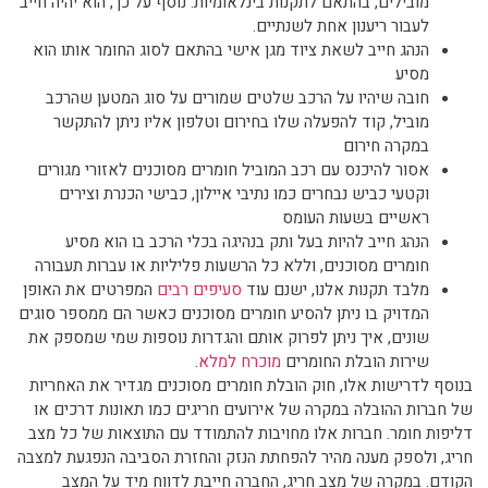
מובילים, בהתאם לתקנות בינלאומיות. נוסף על כך, הוא יהיה חייב
לעבור ריענון אחת לשנתיים.
הנהג חייב לשאת ציוד מגן אישי בהתאם לסוג החומר אותו הוא
מסיע
חובה שיהיו על הרכב שלטים שמורים על סוג המטען שהרכב
מוביל, קוד להפעלה שלו בחירום וטלפון אליו ניתן להתקשר
במקרה חירום
אסור להיכנס עם רכב המוביל חומרים מסוכנים לאזורי מגורים
וקטעי כביש נבחרים כמו נתיבי איילון, כבישי הכנרת וצירים
ראשיים בשעות העומס
הנהג חייב להיות בעל ותק בנהיגה בכלי הרכב בו הוא מסיע
חומרים מסוכנים, וללא כל הרשעות פליליות או עברות תעבורה
מלבד תקנות אלנו, ישנם עוד
סעיפים רבים
המפרטים את האופן
המדויק בו ניתן להסיע חומרים מסוכנים כאשר הם ממספר סוגים
שונים, איך ניתן לפרוק אותם והגדרות נוספות שמי שמספק את
שירות הובלת החומרים
מוכרח למלא
.
בנוסף לדרישות אלו, חוק הובלת חומרים מסוכנים מגדיר את האחריות
של חברות ההובלה במקרה של אירועים חריגים כמו תאונות דרכים או
דליפות חומר. חברות אלו מחויבות להתמודד עם התוצאות של כל מצב
חריג, ולספק מענה מהיר להפחתת הנזק והחזרת הסביבה הנפגעת למצבה
הקודם. במקרה של מצב חריג, החברה חייבת לדווח מיד על המצב