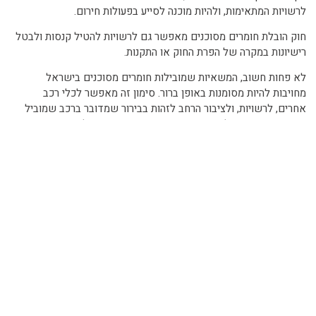
לרשויות המתאימות, ולהיות מוכנה לסייע בפעולות חירום.
חוק הובלת חומרים מסוכנים מאפשר גם לרשויות להטיל קנסות ולבטל
רישיונות במקרה של הפרת החוק או התקנות.
לא פחות חשוב, המשאיות שמובילות חומרים מסוכנים בישראל
מחויבות להיות מסומנות באופן ברור. סימון זה מאפשר לכלי רכב
אחרים, לרשויות, ולציבור הרחב לזהות בבירור שמדובר ברכב שמוביל
חומרים מסוכנים, ולנהוג בהתאם. הסימון גם מאפשר לכוחות החירום
לזהות במהירות את הסכנה במקרה של תאונה.
בעולם שלנו, חומרים מסוכנים הם חלק בלתי נפרד בתחומים חיוניים
רבים – כמו בנייה, תעשיית הרפואה, התעשייה הכימית ועוד. הובלת
חומרים אלו בצורה בטוחה וחוקית היא לא פחות מחיונית.
חברה
שמקפידה על כך מראה אחריות לסביבה, לבריאות הציבור,
ולבטיחות העובדים שלה.
איך בוחרים חברה להובלת חומרים