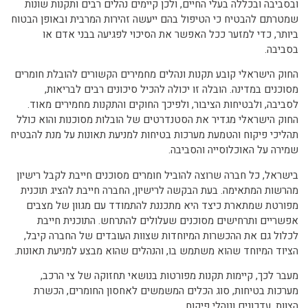
ובסביבה ובכללה בעלי החיים, ולכן קיימים נהלים רבים ותקנות שונות
שמטרתם להבטיח כי הטיפול בהם ייעשה זהירות המרבית ובאופן הבטוח
ביותר, כדי למזער ככל האפשר את הסיכוי לפגיעה בבני אדם או
בסביבה.
החוק הישראלי קובע תקנות ונהלים מחמירים הקשורים להובלת חומרים
מסוכנים במדינה. הובלה זו יכולה להכיל סיכונים רבים לבריאות,
לסביבה, ולבטיחות הציבור, ולפיכך החוקים והתקנות מחמירים מאוד.
החוק הישראלי מגדיר את הסטנדרטים של הובלות מסוכנות והוא כולל
תהליכי פיקוח והטמעת מערכות בטיחות למניעת תאונות על מנת להבטיח
שמירה על האוכלוסייה והסביבה.
בישראל, כל חברה שרוצה להוביל חומרים מסוכנים חייבת לקבל רישיון
מהרשות המתאימה. בעת הבקשה לרישיון, החברה חייבת להציג תוכנית
מפורטת שמתארת כיצד היא מתכננת להתמודד עם מגוון של מצבים
אפשריים ותרחישים מסוכנים שעלולים להתרחש. התוכנית חייבת
לכלול גם את ההכשרות המיוחדות שצוות העובדים של החברה קיבל,
הציוד המיוחד שהוא משתמש בו, והנהלים שהוא מבצע למניעת תאונות.
מעבר לכך, קיימות תקנות מפורטות בנושאי תחזוקה של צי הרכב,
מערכות בטיחות, סוג הכלים המשמשים לאחסון החומרים, הכשרת
הצוות, עדכונים ונוהלי פיקוח.