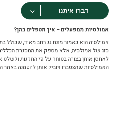
דברו איתנו
אמולסיות ממפעלים – איך מטפלים בהן?
אמולסיה הוא כאמור מונח גג רחב מאוד, שכולל בת
סוג של אמולסיה, אלא מספק את המסגרת הכללית ש
לאחסן אותן בצורה בטוחה על פי התקנות ולשלט א
האמולסיות שהצטברו ויוביל אותן להטמנה באתר הפס
המשמעות היא שבכל השלבים של אגירת האמולסיות,
על בית העסק עצמו. השלב בו צריך המפעל להיעזר ב
הנהוגים בידי נהגים מורשים בתחום הובלת החומרי
חברת מיחזור טק מתמחה במתן פתרונות בתחום א
בכל היקף ובכל רחבי הארץ. לחברה ניסיון רב 
הסביבה. לפינוי אמולסיות ממפעלים
ולכל שאל