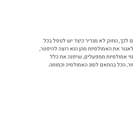
ם לכך, החוק לא מגדיר כיצד יש לטפל בכל
אגור את האמולסיות מהן הוא רוצה להיפטר,
וי אמולסיות ממפעלים, שיפנה את כלל
ור, הכל בהתאם לסוג האמולסיה וכמותה.
תקנות, האחריות חלה כל כולה על המפעל או
לים. הפינוי מבוצע על ידי רכבים מורשים
ינוי של אמולסיות ממפעלים.
בלה של חומרים מסוכנים וחומרים רעילים
קצוע באישור ורישיון המשרד להגנת
 בטלפון
050-5589821
.