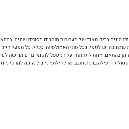
וכו סוגים רבים מאוד של תערובות חומרים מסוגים שונים. בהתא
בתוכה יש לטפל בכל סוגי האמולסיות. ככלל, כל מפעל חייב ל
ותן בהתאם. אחת לתקופה, על המפעל להזמין גורם מורשה לפינ
ולת הרעילה ברמת חובב, או לחילופין, יוביל אותה למרכז מיחז
 אחסון האמולסיות ושילוט האמולסיות בצורה בטוחה ועל פי ה
גורם מקצועי מורשה ייעודי הוא השלב של פינוי אמולסיות ומפע
ם המסוכנים, והם הגורמים היחידים שמורשים לבצע את שלב הפ
יכות הסביבה ובכלל זה מספקת שירותי טיפול, מיחזור והו
בתחום והיא מפעילה מערך שלם של אמצעים, רכבים ואנשי מ
ה שיש לכם בנושא
של חומרים מסוכנים, פנו אלינו עוד היום