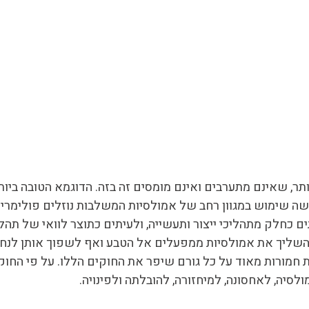
תר, שאינם מתערבים ואינם מומסים זה בזה. הדוגמא הטובה ביו
ה שימוש במגוון רחב של אמולסיות המשלבות נוזלים פולימריים, 
ים כחלק מתהליכי ייצור ותעשייה, ולעיתים כתוצר לוואי של תהל
להשליך את אמולסיות ממפעלים אל הטבע ואף לשפוך אותן לנחל
 חמורות מאוד על כל גורם שיפר את החוקים הללו. על פי החוק,
סיה, לאחסונה, למיחזורה, להובלתה ולפינויה.